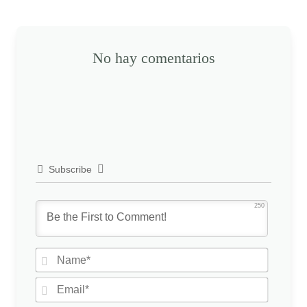
No hay comentarios
Subscribe
250
N
a
m
E
e
m