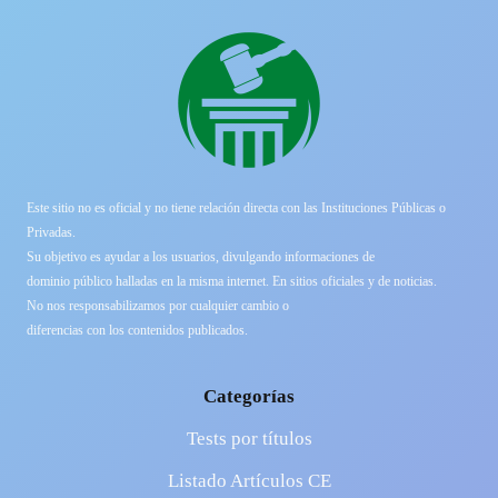
Este sitio no es oficial y no tiene relación directa con las Instituciones Públicas o
Privadas.
Su objetivo es ayudar a los usuarios, divulgando informaciones de
dominio público halladas en la misma internet. En sitios oficiales y de noticias.
No nos responsabilizamos por cualquier cambio o
diferencias con los contenidos publicados.
Categorías
Tests por títulos
Listado Artículos CE