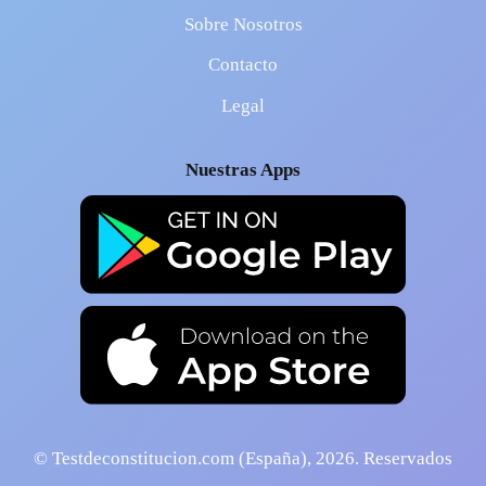
Sobre Nosotros
Contacto
Legal
Nuestras Apps
© Testdeconstitucion.com (España),
2026
. Reservados