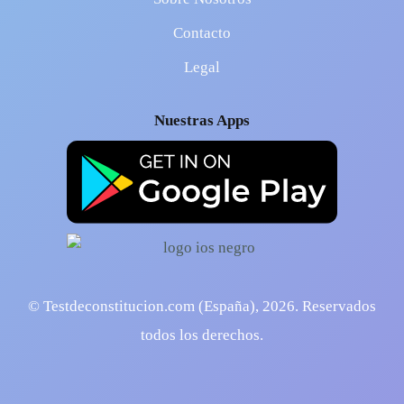
Contacto
Legal
Nuestras Apps
© Testdeconstitucion.com (España),
2026
. Reservados
todos los derechos.